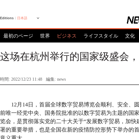
Editions
日本語
最初のページ
世界
ビジネス
ライフスタイル
文化
这场在杭州举行的国家级盛会，
時間: 2022/12/23 11:48
編集: news
12月14日，首届全球数字贸易博览会顺利、安全、
前唯一经党中央、国务院批准的以数字贸易为主题的国
览会，是贯彻落实党的二十大关于“发展数字贸易，加快
署的重要举措，也是全国在新的疫情防控形势下举办的
意义重大。