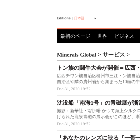
Editions
日本語
最初のページ
世界
ビジネス
Minerals Global
>
サービス
>
トン族の闘牛大会が開催＝広西
広西チワン族自治区柳州市三江トン族自治
自治区や隣の貴州省から集まった10頭の牛が参
Dec-31, 2020 19:52
沈没船「南海1号」の青磁展が浙
撮影：新華社・翁忻暘 かつて海上シルク
げられた龍泉青磁の展示会がこのほど、浙江省龍
Dec-31, 2020 19:52
「あなたのレンズに映る『一帯