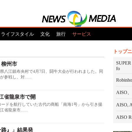
ライフスタイル
文化
旅行
サービス
トップニ
SUPER P
・柳州市
fo
県八江鎮布央村で4月7日、闘牛大会が行われました。同
戦し、対......
Robinhoo
AIS
江省龍泉市で開
ロードを航行していた古代の商船「南海1号」から引き揚
AISO
泉市......
AISO Re
一路』」結果発