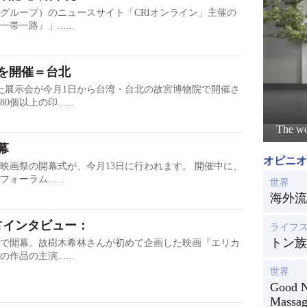
グループ）のニュースサイト「CRIオンライン」主催の
路』」......
展を開催＝台北
した展示会が今月1日から台湾・台北の故宮博物院で開催さ
以上の印......
The wo
幕
オピニオ
映画祭の開幕式が、今月13日に行われます。 開催中に、
ラム......
世界
海外流
占インタビュー：
ライフ
トン族
北京で開幕。故樹木希林さんが初めて企画した映画『エリカ
品の主演......
世界
Good 
Massag