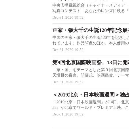
中央広播電視総台（チャイナ・メディア・
写真コンテスト「あなたのレンズに映る『一帯一
Dec-31, 2020 19:52
画家・張大千の生誕120年記念
中国の画家・張大千の生誕120年を記念
れています。作品87点のほか、本人使用の80個
Dec-31, 2020 19:52
第9回北京国際映画祭、13日に開
「家・国」をテーマとした第９回北京国際
天壇賞の審査、開幕式、映画鑑賞、テーマフォー
Dec-31, 2020 19:52
＜2019北京・日本映画週間＞独
「2019北京・日本映画週間」が14日、
38』が北京でワールド・プレミア上映。この作
Dec-31, 2020 19:52